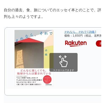
自分の過去、食、旅についてのエッセイ本とのことで、評
判も上々のようですよ。
それなら、それで [ 詩織 ]
価格：1,650円（税込、送料無料
楽
スクロールできます