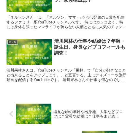
フ、家族構成は？
「ネルソンさん」は、「ネルソン」ママ・パパと3兄弟の日常を配信
するファミリー系YouTubeチャンネルです。 時にはカッコよく、時
には身体を張ったママライフが飾らない人柄とともに人気のチャンネ
ルです。 そんな「ネルソンさん」ママやパパは何者...
清川果林の仕事や結婚は？年齢・
未分類
誕生日、身長などプロフィールも
調査！
清川果林さんは、YouTubeチャンネル「果林」で「自分が好きなこと
と出来ることをアップします。」と宣言する、主にディズニーや旅行
動画を配信するYouTuberです。 清川果林さんの仕事は何なのでしょ
うか？ 結婚はしてるのか？ 年齢や身長な...
塩見なゆの年齢や出身地、大学などプロ
フは？父母や結婚は？仕事もまとめ！