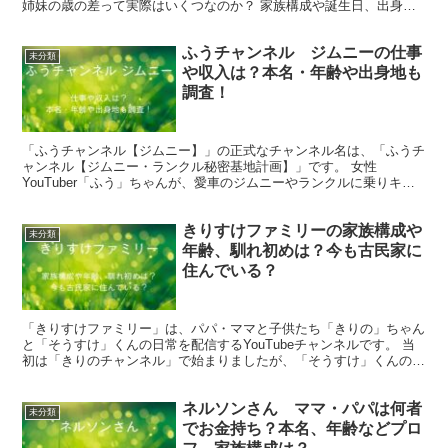
姉妹の歳の差って実際はいくつなのか？ 家族構成や誕生日、出身地
を知りたい人もいるのではないでしょうか。 また、...
ふうチャンネル ジムニーの仕事
未分類
や収入は？本名・年齢や出身地も
調査！
「ふうチャンネル【ジムニー】」の正式なチャンネル名は、「ふうチ
ャンネル【ジムニー・ランクル秘密基地計画】」です。 女性
YouTuber「ふう」ちゃんが、愛車のジムニーやランクルに乗りキャ
ンプや車中泊をしながら日本中を旅する様子を配信していま...
きりすけファミリーの家族構成や
未分類
年齢、馴れ初めは？今も古民家に
住んでいる？
「きりすけファミリー」は、パパ・ママと子供たち「きりの」ちゃん
と「そうすけ」くんの日常を配信するYouTubeチャンネルです。 当
初は「きりのチャンネル」で始まりましたが、「そうすけ」くんの誕
生とともに「きりすけファミリー」にチャンネル名が...
ネルソンさん ママ・パパは何者
未分類
でお金持ち？本名、年齢などプロ