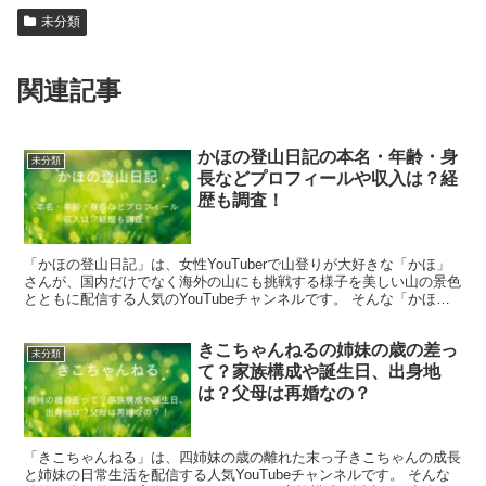
未分類
関連記事
かほの登山日記の本名・年齢・身
未分類
長などプロフィールや収入は？経
歴も調査！
「かほの登山日記」は、女性YouTuberで山登りが大好きな「かほ」
さんが、国内だけでなく海外の山にも挑戦する様子を美しい山の景色
とともに配信する人気のYouTubeチャンネルです。 そんな「かほの
登山日記」の本名や年齢、身長などプロフィー...
きこちゃんねるの姉妹の歳の差っ
未分類
て？家族構成や誕生日、出身地
は？父母は再婚なの？
「きこちゃんねる」は、四姉妹の歳の離れた末っ子きこちゃんの成長
と姉妹の日常生活を配信する人気YouTubeチャンネルです。 そんな