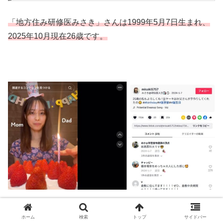
「地方住み研修医みさき」さんは1999年5月7日生まれ、
2025年10月現在26歳です。
身長・体重
ホーム
検索
トップ
サイドバー