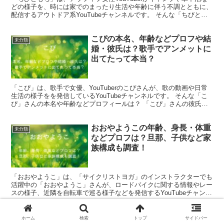
どの様子を、時には家でのまったり生活や年齢に伴う不調とともに、
配信するアウトドア系YouTubeチャンネルです。 そんな「ちびとも
ち」さんの本名や年齢、素顔は？ 「ちびとも...
こぴの本名、年齢などプロフや結
未分類
婚・彼氏は？歌手でアンメットに
出てたって本当？
「こぴ」は、歌手で女優、YouTuberのこぴさんが、歌の動画や日常
生活の様子をを発信しているYouTubeチャンネルです。 そんな「こ
ぴ」さんの本名や年齢などプロフィールは？ 「こぴ」さんの彼氏や
結婚が気になる人もいるのではないでしょうか...
おおやようこの年齢、身長・体重
未分類
などプロフは？旦那、子供など家
族構成も調査！
「おおやようこ」は、「サイクリストヨガ」のインストラクターでも
活躍中の「おおやようこ」さんが、ロードバイクに関する情報やレー
スの様子、近隣を自転車で巡る様子などを発信するYouTubeチャンネ
ルです。 そんな「おおやようこ」さんはどんな人な...
天然彼女エヴァちゃんは何者でど
ホーム
検索
トップ
サイドバー
未分類