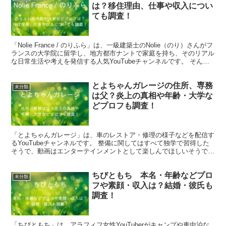
は？移住理由、仕事や収入につい
ても調査！
「Nolie France / のりふら」は、一級建築士のNolie（のり）さんがフ
ランスの大学院に留学し、地方都市ナントで家庭を持ち、そのリアル
な日常生活や考えを発信する人気YouTubeチャンネルです。 そんな
Nolie（のり）さんの年...
とよちゃんガレージの住所、専務
未分類
は父？炎上の真相や年齢・大学な
どプロフも調査！
「とよちゃんガレージ」は、車のレストア・修理の様子などを配信す
るYouTubeチャンネルです。 整備に関してはすべて独学で習得した
そうで、動画はエンターテインメントとして楽しんでほしいそうで
す。 そんな「とよちゃんガレージ」の住所は？ 「と...
ちびともち 本名・年齢などプロ
未分類
フや素顔・収入は？結婚・彼氏も
調査！
「ちびともち」は、アラフィフ女性YouTuberがキャンプや車中泊な